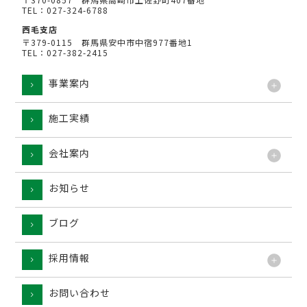
TEL：027-324-6788
西毛支店
〒379-0115 群馬県安中市中宿977番地1
TEL：027-382-2415
事業案内
施工実績
工法
会社案内
お知らせ
ブログ
採用情報
お問い合わせ