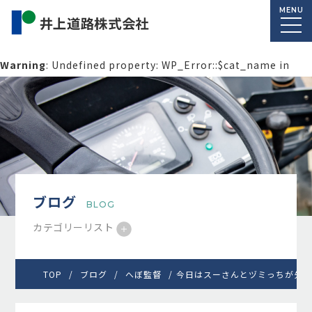
MENU
Warning
: Undefined property: WP_Error::$cat_name in
/home/macolab2/inouedoro.co.jp/public_html/wp-
content/themes/inourdoro_theme_2024/single.php
on
line
14
ブログ
BLOG
カテゴリーリスト
TOP
ブログ
へぼ監督
今日はスーさんとヅミっちが先