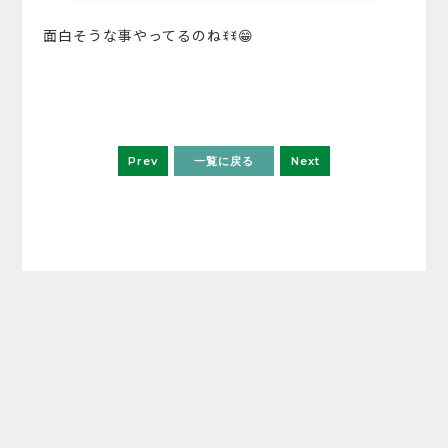
面白そうな事やってるのねꉂꉂ😁
Prev
一覧に戻る
Next