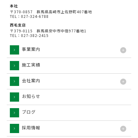
本社
〒370-0857 群馬県高崎市上佐野町407番地
TEL：027-324-6788
西毛支店
〒379-0115 群馬県安中市中宿977番地1
TEL：027-382-2415
事業案内
施工実績
工法
会社案内
お知らせ
ブログ
採用情報