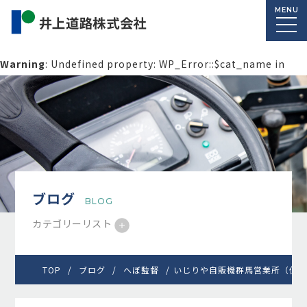
MENU
Warning
: Undefined property: WP_Error::$cat_name in
/home/macolab2/inouedoro.co.jp/public_html/wp-
content/themes/inourdoro_theme_2024/single.php
on
line
14
ブログ
BLOG
カテゴリーリスト
TOP
ブログ
へぼ監督
いじりや自販機群馬営業所（仮）