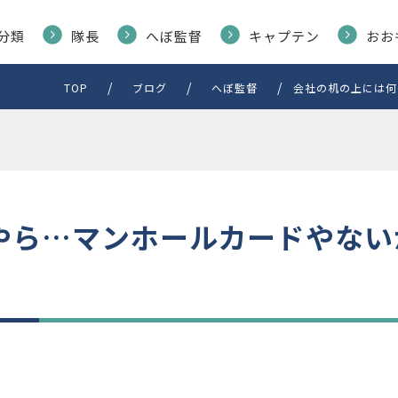
分類
隊長
へぼ監督
キャプテン
おお
TOP
ブログ
へぼ監督
会社の机の上には何
ら…マンホールカードやないか