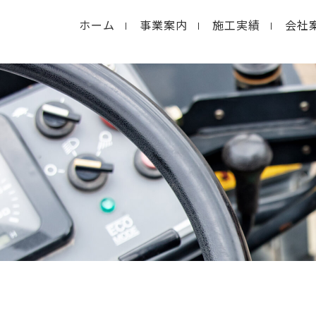
ホーム
事業案内
施工実績
会社
in
/home/macolab2/inouedoro.co.jp/public_html/
hp
on line
14