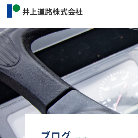
Warning
: Undefined property: WP_Error::$cat_name 
content/themes/inourdoro_theme_2024/single.p
ブログ