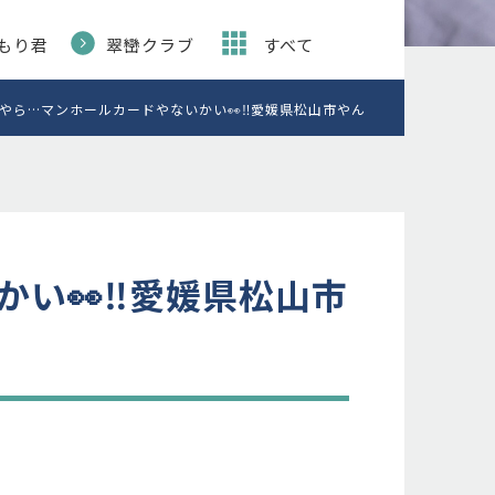
もり君
翠巒クラブ
すべて
やら…マンホールカードやないかい👀‼️愛媛県松山市やん
い👀‼️愛媛県松山市