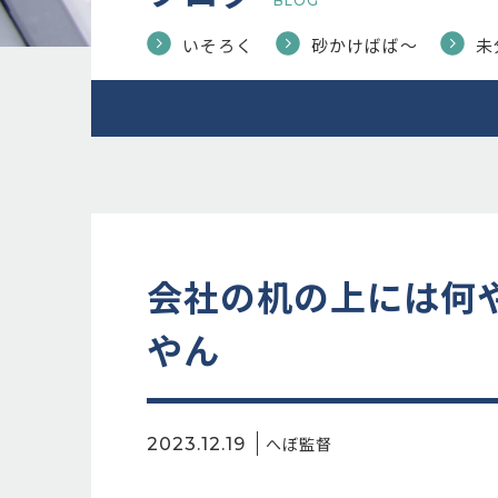
BLOG
いそろく
砂かけばば〜
未
会社の机の上には何や
やん
へぼ監督
2023.12.19