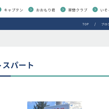
キャプテン
おおもり君
翠巒クラブ
いそ
TOP
ブロ
トスパート