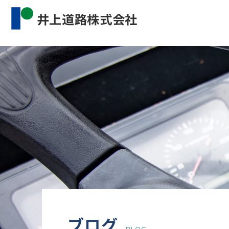
Warning
: Undefined property: WP_Error::$cat_name 
content/themes/inourdoro_theme_2024/single.p
ブログ