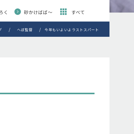
ろく
砂かけばば〜
すべて
グ
へぼ監督
今年もいよいよラストスパート