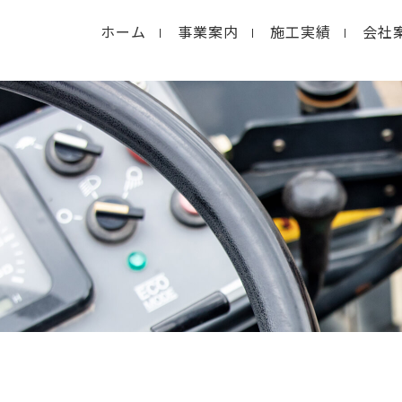
ホーム
事業案内
施工実績
会社
in
/home/macolab2/inouedoro.co.jp/public_html/
hp
on line
14