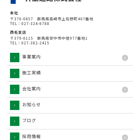
本社
〒370-0857 群馬県高崎市上佐野町407番地
TEL：027-324-6788
西毛支店
〒379-0115 群馬県安中市中宿977番地1
TEL：027-382-2415
事業案内
施工実績
工法
会社案内
お知らせ
ブログ
採用情報