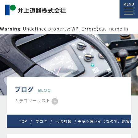
MENU
Warning
: Undefined property: WP_Error::$cat_name in
/home/macolab2/inouedoro.co.jp/public_html/wp-
content/themes/inourdoro_theme_2024/single.php
on
line
14
ブログ
BLOG
カテゴリーリスト
TOP
ブログ
へぼ監督
天気も良さそうなので、応援に行