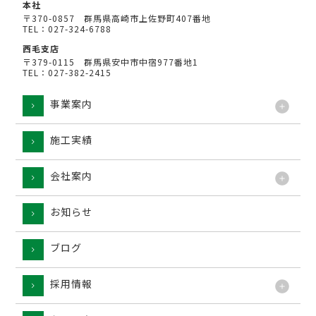
本社
〒370-0857 群馬県高崎市上佐野町407番地
TEL：027-324-6788
西毛支店
〒379-0115 群馬県安中市中宿977番地1
TEL：027-382-2415
事業案内
施工実績
工法
会社案内
お知らせ
ブログ
採用情報