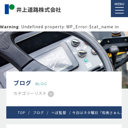
MENU
Warning
: Undefined property: WP_Error::$cat_name in
/home/macolab2/inouedoro.co.jp/public_html/wp-
content/themes/inourdoro_theme_2024/single.php
on
line
14
ブログ
BLOG
カテゴリーリスト
TOP
ブログ
へぼ監督
今日はネタ曜日「和美さぁん、俺く