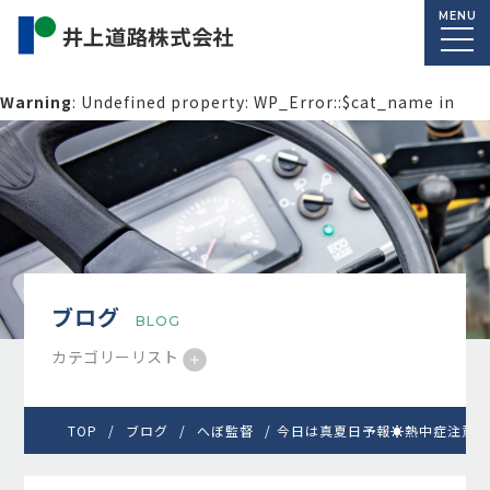
MENU
Warning
: Undefined property: WP_Error::$cat_name in
/home/macolab2/inouedoro.co.jp/public_html/wp-
content/themes/inourdoro_theme_2024/single.php
on
line
14
ブログ
BLOG
カテゴリーリスト
TOP
ブログ
へぼ監督
今日は真夏日予報☀️熱中症注意でお