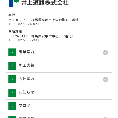
本社
〒370-0857 群馬県高崎市上佐野町407番地
TEL：027-324-6788
西毛支店
〒379-0115 群馬県安中市中宿977番地1
TEL：027-382-2415
事業案内
施工実績
工法
会社案内
お知らせ
ブログ