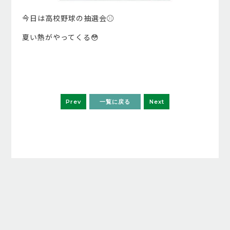
今日は高校野球の抽選会⚾️
夏い熱がやってくる😳
Prev
一覧に戻る
Next