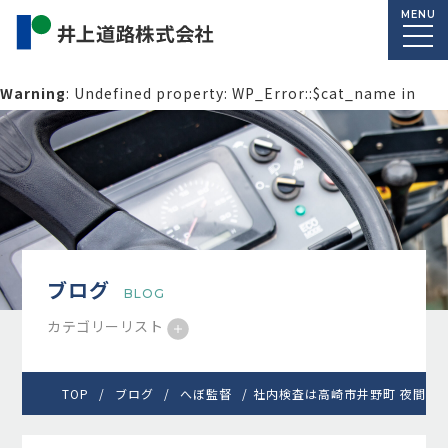
MENU
Warning
: Undefined property: WP_Error::$cat_name in
/home/macolab2/inouedoro.co.jp/public_html/wp-
content/themes/inourdoro_theme_2024/single.php
on
line
14
ブログ
BLOG
カテゴリーリスト
TOP
ブログ
へぼ監督
社内検査は高崎市井野町 夜間施工