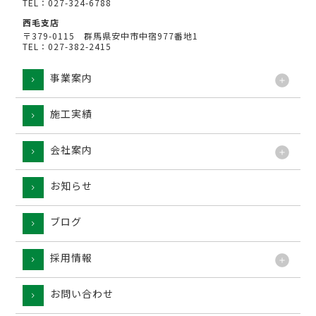
TEL：027-324-6788
西毛支店
〒379-0115 群馬県安中市中宿977番地1
TEL：027-382-2415
事業案内
施工実績
工法
会社案内
お知らせ
ブログ
採用情報
お問い合わせ