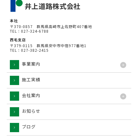
本社
〒370-0857 群馬県高崎市上佐野町407番地
TEL：027-324-6788
西毛支店
〒379-0115 群馬県安中市中宿977番地1
TEL：027-382-2415
事業案内
施工実績
工法
会社案内
お知らせ
ブログ