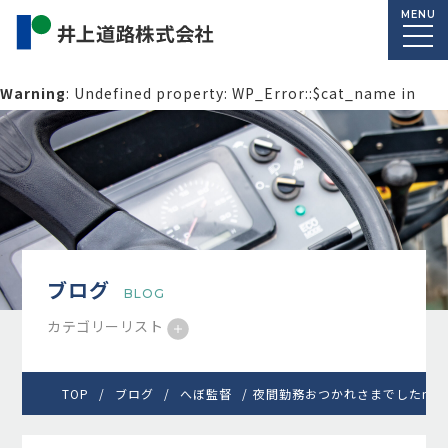
MENU
Warning
: Undefined property: WP_Error::$cat_name in
/home/macolab2/inouedoro.co.jp/public_html/wp-
content/themes/inourdoro_theme_2024/single.php
on
line
14
ブログ
BLOG
カテゴリーリスト
TOP
ブログ
へぼ監督
夜間勤務おつかれさまでしたm(_ 