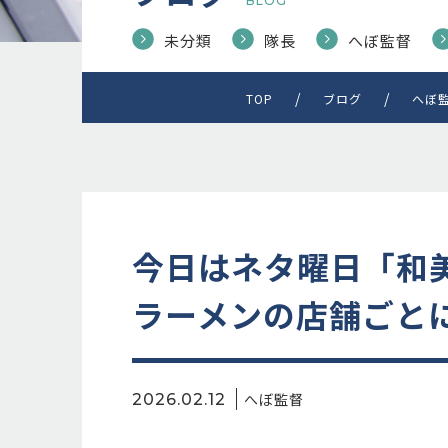
BLOG
未分類
隊長
へぼ監督
TOP
ブログ
へぼ
今日はネタ曜日「和
ラーメンの店舗ごとに順
へぼ監督
2026.02.12