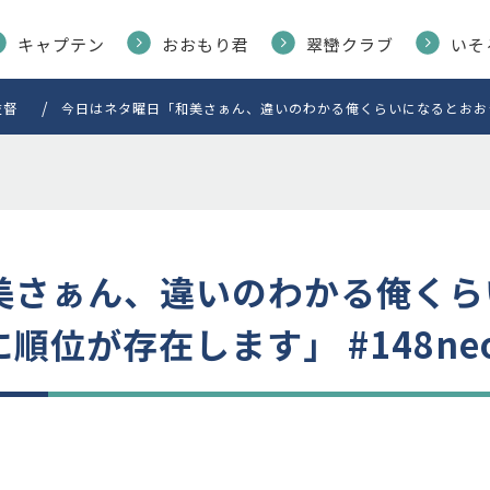
キャプテン
おおもり君
翠巒クラブ
いそ
監督
今日はネタ曜日「和美さぁん、違いのわかる俺くらいになるとおおぎ
美さぁん、違いのわかる俺くら
位が存在します」 #148ne