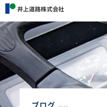
Warning
: Undefined property: WP_Error::$cat_name 
content/themes/inourdoro_theme_2024/single.p
ブログ