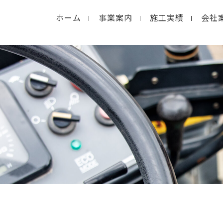
ホーム
事業案内
施工実績
会社
in
/home/macolab2/inouedoro.co.jp/public_html/
hp
on line
14