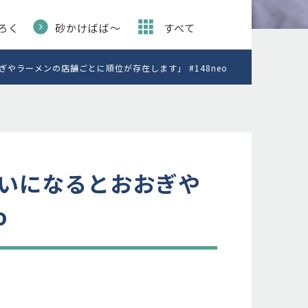
ろく
砂かけばば〜
すべて
やラーメンの店舗ごとに順位が存在します」 #148neo
いになるとおおぎや
o