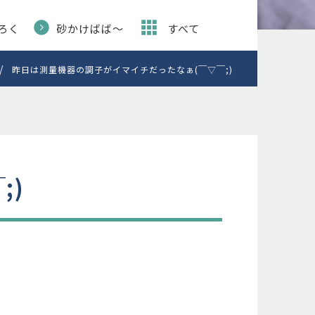
ろく
砂かけばば〜
すべて
昨日は測量機器の調子がイマイチだったなぁ(￣▽￣;)
;)