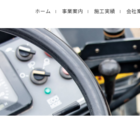
ホーム
事業案内
施工実績
会社
in
/home/macolab2/inouedoro.co.jp/public_html/
hp
on line
14