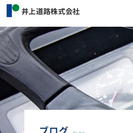
Warning
: Undefined property: WP_Error::$cat_name 
content/themes/inourdoro_theme_2024/single.p
ブログ