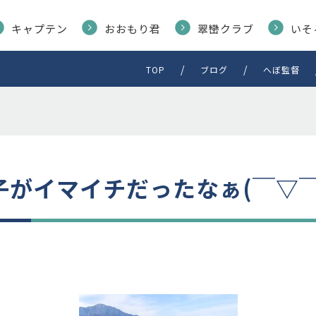
キャプテン
おおもり君
翠巒クラブ
いそ
TOP
ブログ
へぼ監督
がイマイチだったなぁ(￣▽￣