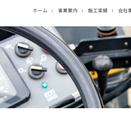
ホーム
事業案内
施工実績
会社
in
/home/macolab2/inouedoro.co.jp/public_html/
hp
on line
14