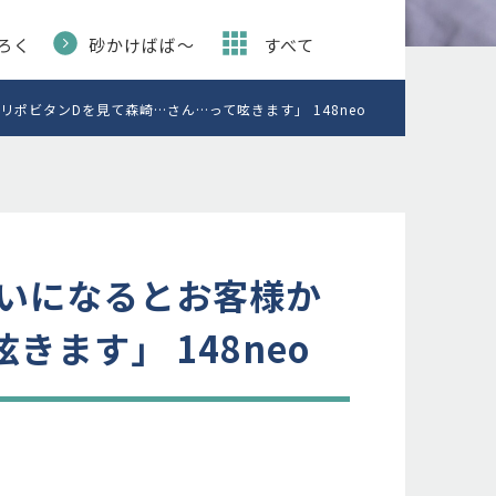
ろく
砂かけばば〜
すべて
ビタンDを見て森崎…さん…って呟きます」 148neo
いになるとお客様か
ます」 148neo