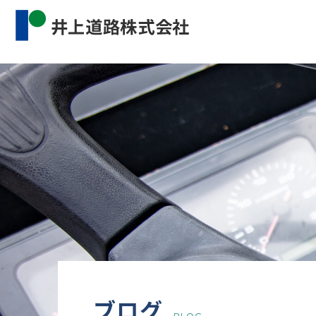
Warning
: Undefined property: WP_Error::$cat_name 
content/themes/inourdoro_theme_2024/single.p
ブログ