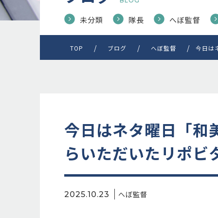
BLOG
未分類
隊長
へぼ監督
TOP
ブログ
へぼ監督
今日は
今日はネタ曜日「和
らいただいたリポビタ
へぼ監督
2025.10.23