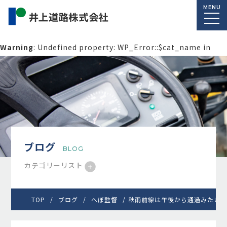
MENU
Warning
: Undefined property: WP_Error::$cat_name in
/home/macolab2/inouedoro.co.jp/public_html/wp-
content/themes/inourdoro_theme_2024/single.php
on
line
14
ブログ
BLOG
カテゴリーリスト
TOP
ブログ
へぼ監督
秋雨前線は午後から通過みたいね