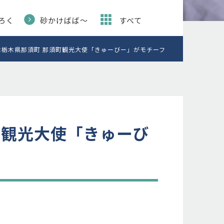
ろく
砂かけばば〜
すべて
栃木県那須町 那須町観光大使「きゅーびー」がモチーフ
町観光大使「きゅーび