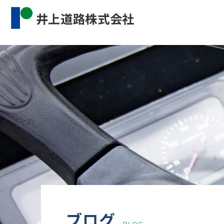
Warning
: Undefined property: WP_Error::$cat_name 
content/themes/inourdoro_theme_2024/single.p
ブログ