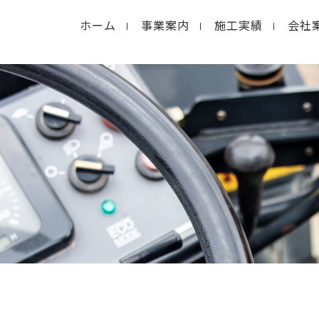
ホーム
事業案内
施工実績
会社
in
/home/macolab2/inouedoro.co.jp/public_html/
hp
on line
14