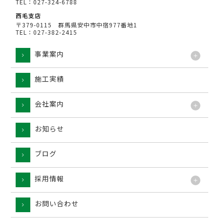
TEL：027-324-6788
西毛支店
〒379-0115 群馬県安中市中宿977番地1
TEL：027-382-2415
事業案内
施工実績
工法
会社案内
お知らせ
ブログ
採用情報
お問い合わせ