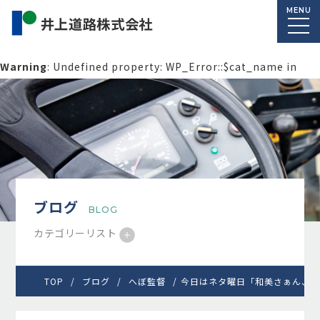
MENU
Warning
: Undefined property: WP_Error::$cat_name in
/home/macolab2/inouedoro.co.jp/public_html/wp-
content/themes/inourdoro_theme_2024/single.php
on
line
14
ブログ
BLOG
カテゴリーリスト
TOP
ブログ
へぼ監督
今日はネタ曜日「和美さぁん、ガ