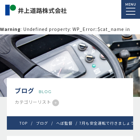
MENU
Warning
: Undefined property: WP_Error::$cat_name in
/home/macolab2/inouedoro.co.jp/public_html/wp-
content/themes/inourdoro_theme_2024/single.php
on
line
14
ブログ
BLOG
カテゴリーリスト
TOP
ブログ
へぼ監督