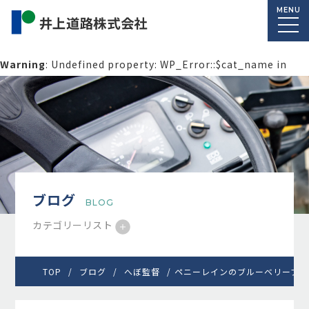
MENU
Warning
: Undefined property: WP_Error::$cat_name in
/home/macolab2/inouedoro.co.jp/public_html/wp-
content/themes/inourdoro_theme_2024/single.php
on
line
14
ブログ
BLOG
カテゴリーリスト
TOP
ブログ
へぼ監督
ペニーレインのブルーベリーブレ