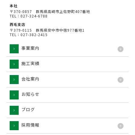
本社
〒370-0857 群馬県高崎市上佐野町407番地
TEL：027-324-6788
西毛支店
〒379-0115 群馬県安中市中宿977番地1
TEL：027-382-2415
事業案内
施工実績
工法
会社案内
お知らせ
ブログ
採用情報