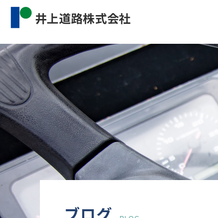
Warning
: Undefined property: WP_Error::$cat_name 
content/themes/inourdoro_theme_2024/single.p
ブログ