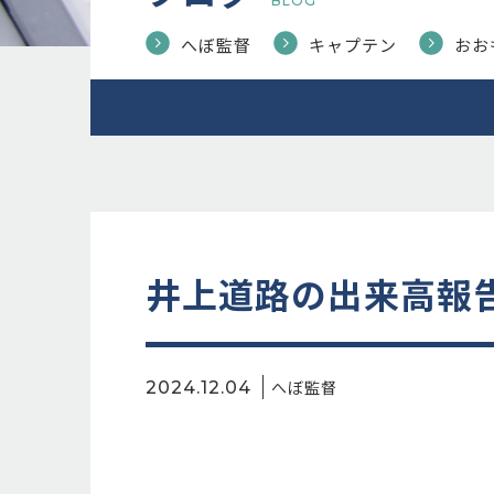
BLOG
へぼ監督
キャプテン
おお
井上道路の出来高報告
へぼ監督
2024.12.04