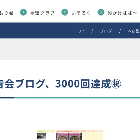
もり君
翠巒クラブ
いそろく
砂かけばば〜
TOP
ブログ
へぼ監
会ブログ、3000回達成㊗️