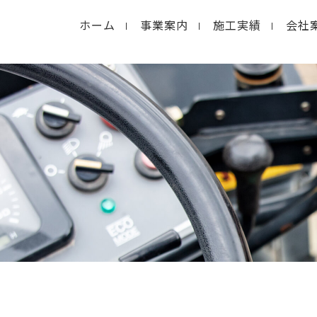
ホーム
事業案内
施工実績
会社
in
/home/macolab2/inouedoro.co.jp/public_html/
hp
on line
14