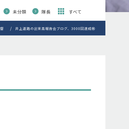
未分類
隊長
すべて
督
井上道路の出来高報告会ブログ、3000回達成㊗️