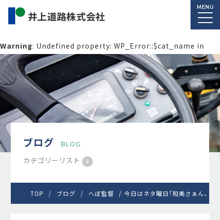
MENU
Warning
: Undefined property: WP_Error::$cat_name in
/home/macolab2/inouedoro.co.jp/public_html/wp-
content/themes/inourdoro_theme_2024/single.php
on
line
14
ブログ
BLOG
カテゴリーリスト
TOP
ブログ
へぼ監督
今日はネタ曜日｢和美さぁん、政治