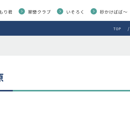
もり君
翠巒クラブ
いそろく
砂かけばば〜
TOP
原