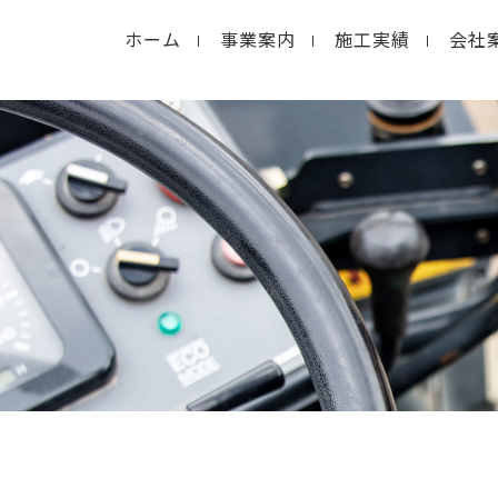
ホーム
事業案内
施工実績
会社
in
/home/macolab2/inouedoro.co.jp/public_html/
hp
on line
14