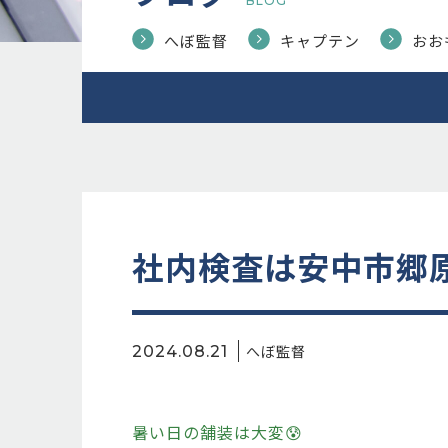
BLOG
へぼ監督
キャプテン
おお
社内検査は安中市郷
へぼ監督
2024.08.21
暑い日の舗装は大変😰