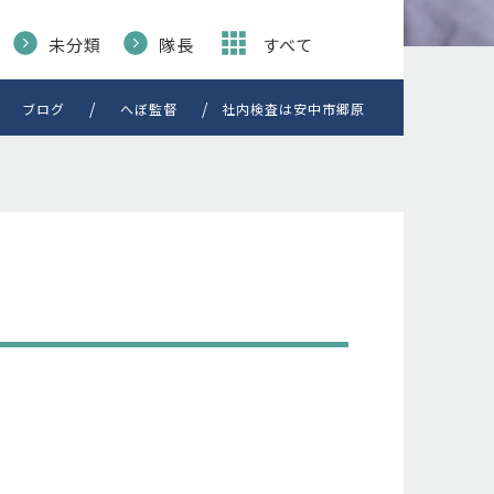
未分類
隊長
すべて
ブログ
へぼ監督
社内検査は安中市郷原