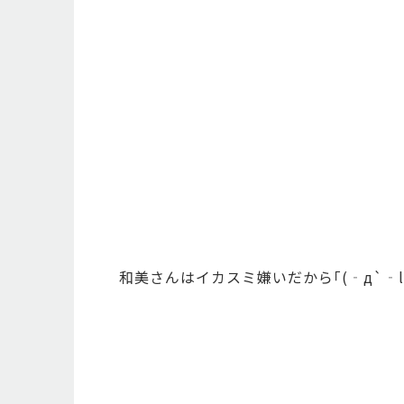
和美さんはイカスミ嫌いだから｢(‐д`‐ll)