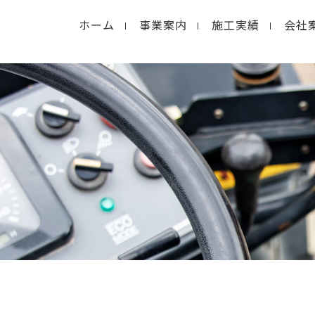
ホーム
事業案内
施工実績
会社
in
/home/macolab2/inouedoro.co.jp/public_html/
hp
on line
14