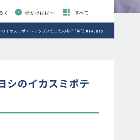
ろく
砂かけばば〜
すべて
イカスミポテトチップスだったのね(*´艸`) #148neo
マヨシのイカスミポテ