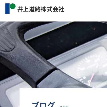
Warning
: Undefined property: WP_Error::$cat_name 
content/themes/inourdoro_theme_2024/single.p
ブログ