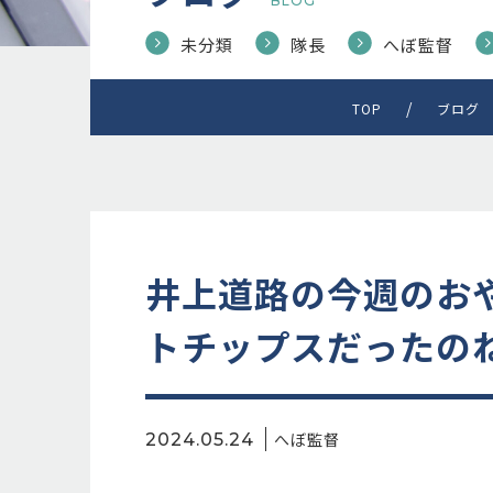
BLOG
未分類
隊長
へぼ監督
TOP
ブログ
井上道路の今週のお
トチップスだったのね(*
へぼ監督
2024.05.24