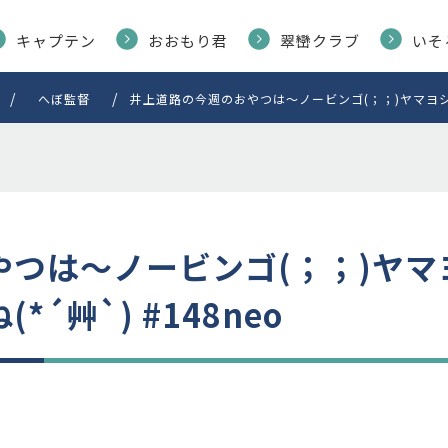
キャプテン
おおもり君
翠巒クラブ
いそ
へぼ監督
井上道路の今週のおやつは～ノービンゴ(；；)ヤマヨシの
やつは～ノービンゴ(；；)ヤ
´艸`) #148neo