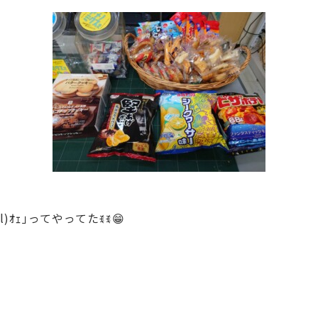
ｵｪ｣ってやってたꉂꉂ😁