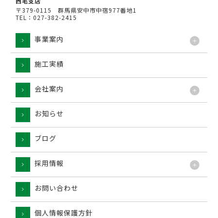
西毛支店
〒379-0115 群馬県安中市中宿977番地1
TEL：027-382-2415
事業案内
施工実績
工法
会社案内
お知らせ
ブログ
採用情報
お問い合わせ
個人情報保護方針