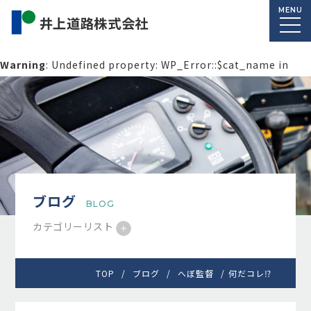
MENU
Warning
: Undefined property: WP_Error::$cat_name in
/home/macolab2/inouedoro.co.jp/public_html/wp-
content/themes/inourdoro_theme_2024/single.php
on
line
14
ブログ
BLOG
カテゴリーリスト
TOP
ブログ
へぼ監督
何だコレ⁉️