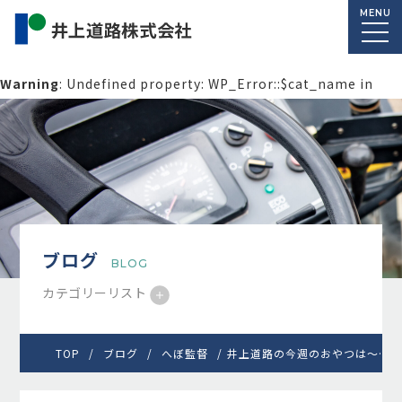
MENU
Warning
: Undefined property: WP_Error::$cat_name in
/home/macolab2/inouedoro.co.jp/public_html/wp-
content/themes/inourdoro_theme_2024/single.php
on
line
14
ブログ
BLOG
カテゴリーリスト
TOP
ブログ
へぼ監督
井上道路の今週のおやつは～…ノービ