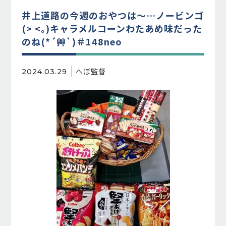
井上道路の今週のおやつは～…ノービンゴ
(> <｡)キャラメルコーンわたあめ味だった
のね(*´艸`)＃148neo
へぼ監督
2024.03.29