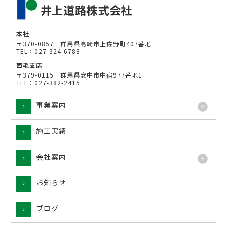
本社
〒370-0857 群馬県高崎市上佐野町407番地
TEL：027-324-6788
西毛支店
〒379-0115 群馬県安中市中宿977番地1
TEL：027-382-2415
事業案内
施工実績
工法
会社案内
お知らせ
ブログ