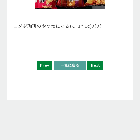
コメダ珈琲のやつ気になる(っ ॑꒳ ॑c)ﾜｸﾜｸ
Prev
一覧に戻る
Next