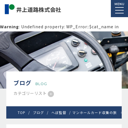
MENU
Warning
: Undefined property: WP_Error::$cat_name in
/home/macolab2/inouedoro.co.jp/public_html/wp-
content/themes/inourdoro_theme_2024/single.php
on
line
14
ブログ
BLOG
カテゴリーリスト
TOP
ブログ
へぼ監督
マンホールカード収集の旅 キン肉