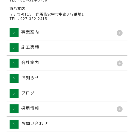
西毛支店
〒379-0115 群馬県安中市中宿977番地1
TEL：027-382-2415
事業案内
施工実績
工法
会社案内
お知らせ
ブログ
採用情報
お問い合わせ