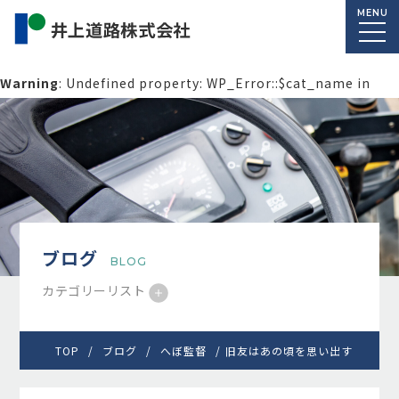
MENU
Warning
: Undefined property: WP_Error::$cat_name in
/home/macolab2/inouedoro.co.jp/public_html/wp-
content/themes/inourdoro_theme_2024/single.php
on
line
14
ブログ
BLOG
カテゴリーリスト
TOP
ブログ
へぼ監督
旧友はあの頃を思い出す