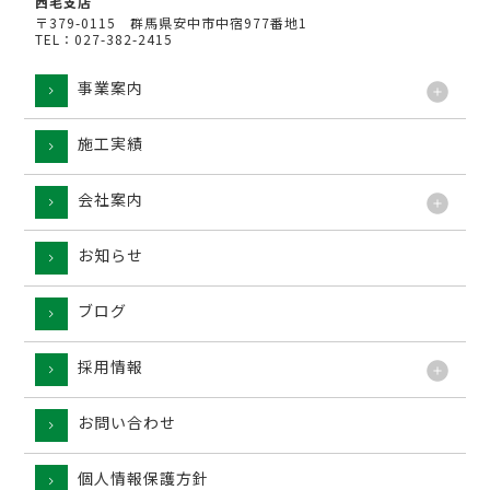
西毛支店
〒379-0115 群馬県安中市中宿977番地1
TEL：027-382-2415
事業案内
施工実績
工法
会社案内
お知らせ
ブログ
採用情報
お問い合わせ
個人情報保護方針