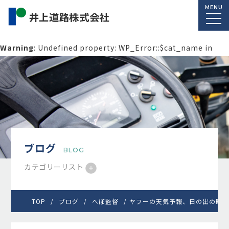
MENU
Warning
: Undefined property: WP_Error::$cat_name in
/home/macolab2/inouedoro.co.jp/public_html/wp-
content/themes/inourdoro_theme_2024/single.php
on
line
14
ブログ
BLOG
カテゴリーリスト
TOP
ブログ
へぼ監督
ヤフーの天気予報、日の出の時間にプレ