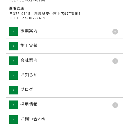
西毛支店
〒379-0115 群馬県安中市中宿977番地1
TEL：027-382-2415
事業案内
施工実績
工法
会社案内
お知らせ
ブログ
採用情報
お問い合わせ