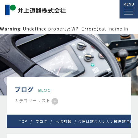
MENU
Warning
: Undefined property: WP_Error::$cat_name in
/home/macolab2/inouedoro.co.jp/public_html/wp-
content/themes/inourdoro_theme_2024/single.php
on
line
14
ブログ
BLOG
カテゴリーリスト
TOP
ブログ
へぼ監督
今日は歌えガンガン紅白歌合戦「