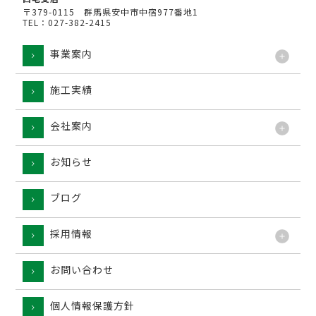
〒379-0115 群馬県安中市中宿977番地1
TEL：027-382-2415
事業案内
施工実績
工法
会社案内
お知らせ
ブログ
採用情報
お問い合わせ
個人情報保護方針