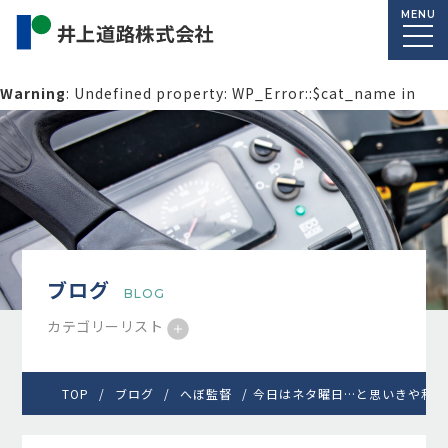
MENU
Warning
: Undefined property: WP_Error::$cat_name in
/home/macolab2/inouedoro.co.jp/public_html/wp-
content/themes/inourdoro_theme_2024/single.php
on
line
14
ブログ
BLOG
カテゴリーリスト
TOP
ブログ
へぼ監督
今日はネタ曜日…と思いきや和実さ