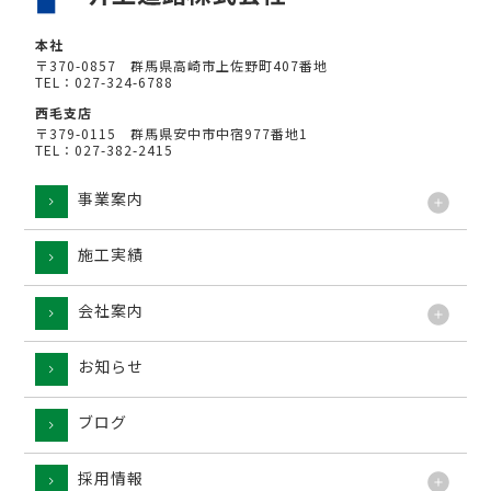
本社
〒370-0857 群馬県高崎市上佐野町407番地
TEL：027-324-6788
西毛支店
〒379-0115 群馬県安中市中宿977番地1
TEL：027-382-2415
事業案内
施工実績
工法
会社案内
お知らせ
ブログ
採用情報