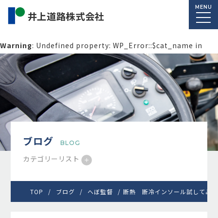
MENU
Warning
: Undefined property: WP_Error::$cat_name in
/home/macolab2/inouedoro.co.jp/public_html/wp-
content/themes/inourdoro_theme_2024/single.php
on
line
14
ブログ
BLOG
カテゴリーリスト
TOP
ブログ
へぼ監督
断熱 断冷インソール試してみた 