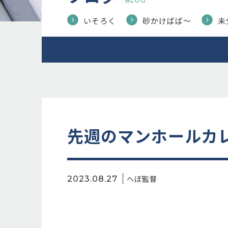
BLOG
いそろく
砂かけばば〜
未
先週のマンホールカ
へぼ監督
2023.08.27