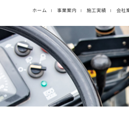
ホーム
事業案内
施工実績
会社
in
/home/macolab2/inouedoro.co.jp/public_html/
hp
on line
14