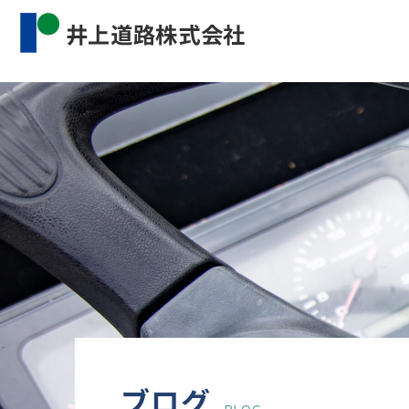
Warning
: Undefined property: WP_Error::$cat_name 
content/themes/inourdoro_theme_2024/single.p
ブログ