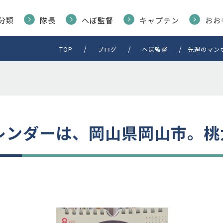
分類
隊長
へぼ監督
キャプテン
おお
TOP
ブログ
へぼ監督
先週のマン
レンダーは、岡山県岡山市。桃