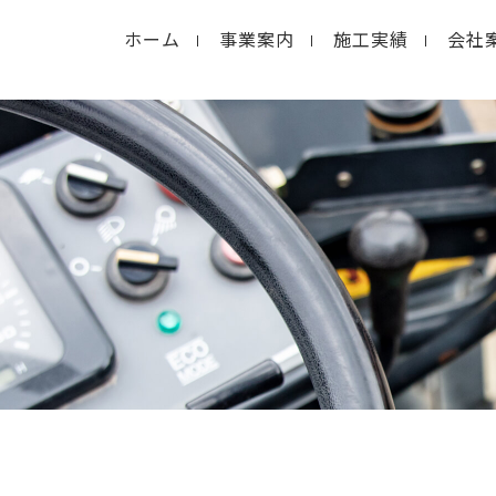
ホーム
事業案内
施工実績
会社
in
/home/macolab2/inouedoro.co.jp/public_html/
hp
on line
14