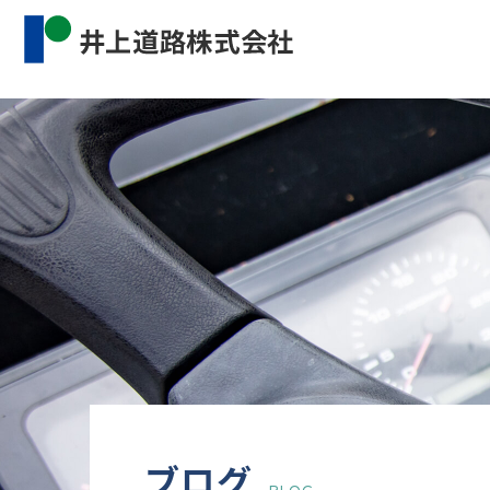
Warning
: Undefined property: WP_Error::$cat_name 
content/themes/inourdoro_theme_2024/single.p
ブログ