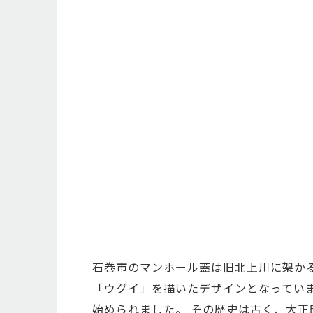
石巻市のマンホール蓋は旧北上川に架か
「ウグイ」を描いたデザインとなってい
始められました。 その歴史は古く、大正