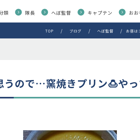
分類
隊長
へぼ監督
キャプテン
おお
TOP
ブログ
へぼ監督
お昼は
うので…窯焼きプリン🍮やっ