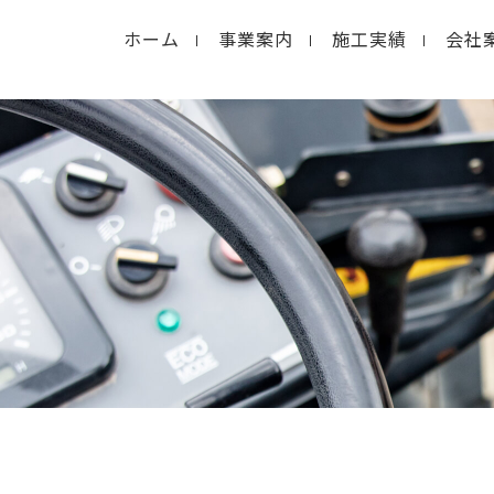
ホーム
事業案内
施工実績
会社
in
/home/macolab2/inouedoro.co.jp/public_html/
hp
on line
14