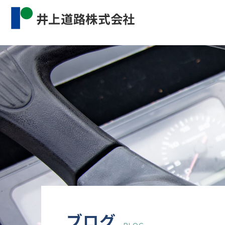
Warning
: Undefined property: WP_Error::$cat_name 
content/themes/inourdoro_theme_2024/single.p
ブログ