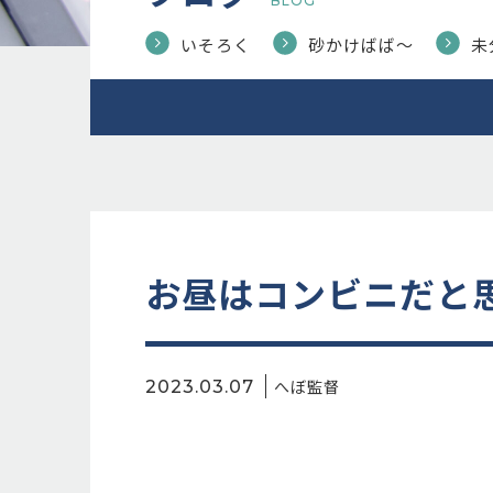
BLOG
いそろく
砂かけばば〜
未
お昼はコンビニだと思
へぼ監督
2023.03.07