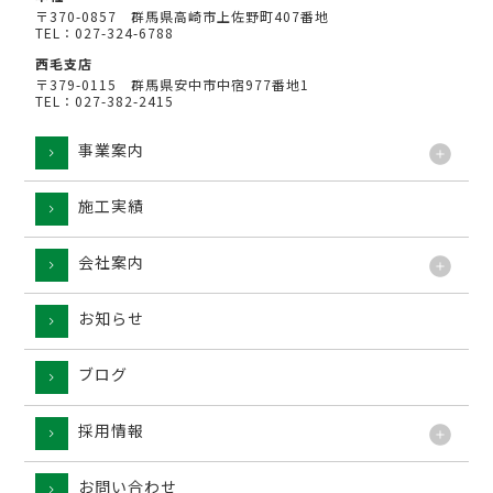
〒370-0857 群馬県高崎市上佐野町407番地
TEL：027-324-6788
西毛支店
〒379-0115 群馬県安中市中宿977番地1
TEL：027-382-2415
事業案内
施工実績
工法
会社案内
お知らせ
ブログ
採用情報
お問い合わせ