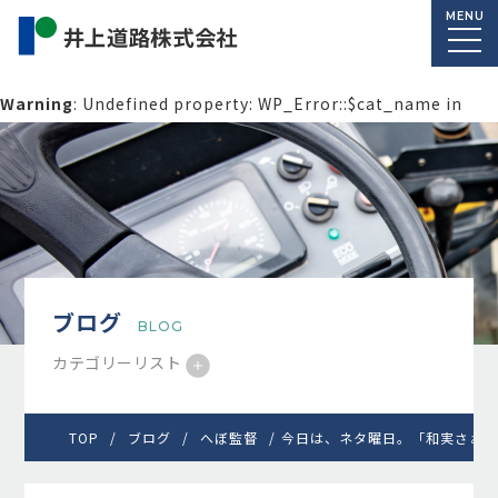
MENU
Warning
: Undefined property: WP_Error::$cat_name in
/home/macolab2/inouedoro.co.jp/public_html/wp-
content/themes/inourdoro_theme_2024/single.php
on
line
14
ブログ
BLOG
カテゴリーリスト
TOP
ブログ
へぼ監督
今日は、ネタ曜日。「和実さぁん