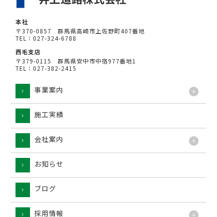
本社
〒370-0857 群馬県高崎市上佐野町407番地
TEL：027-324-6788
西毛支店
〒379-0115 群馬県安中市中宿977番地1
TEL：027-382-2415
事業案内
施工実績
工法
会社案内
お知らせ
ブログ
採用情報