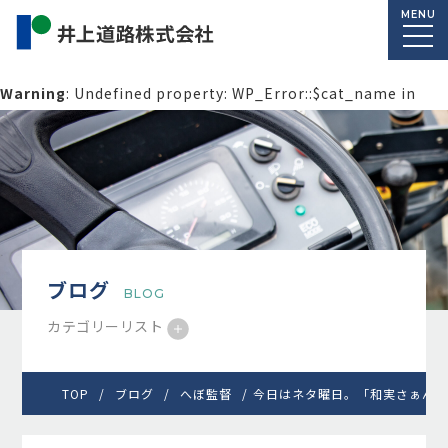
MENU
Warning
: Undefined property: WP_Error::$cat_name in
/home/macolab2/inouedoro.co.jp/public_html/wp-
content/themes/inourdoro_theme_2024/single.php
on
line
14
ブログ
BLOG
カテゴリーリスト
TOP
ブログ
へぼ監督
今日はネタ曜日。「和実さぁん、