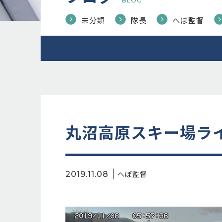
BLOG
未分類
隊長
へぼ監督
丸沼高原スキー場ラ
へぼ監督
2019.11.08