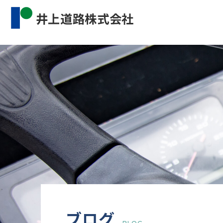
Warning
: Undefined property: WP_Error::$cat_name 
content/themes/inourdoro_theme_2024/single.p
ブログ