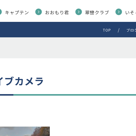
キャプテン
おおもり君
翠巒クラブ
いそ
TOP
ブロ
イブカメラ