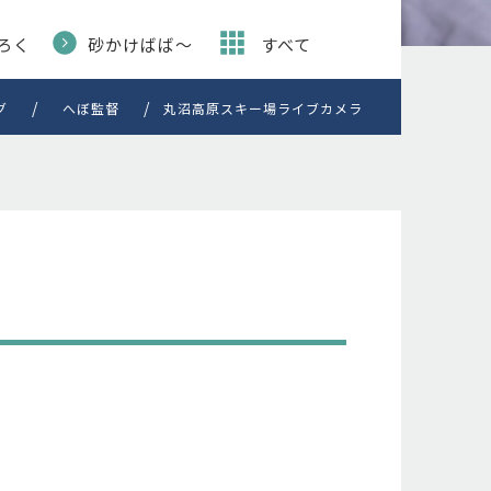
ろく
砂かけばば〜
すべて
グ
へぼ監督
丸沼高原スキー場ライブカメラ