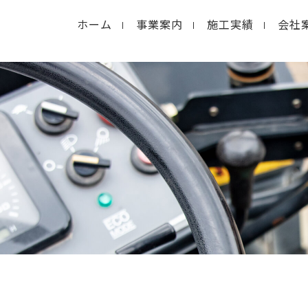
ホーム
事業案内
施工実績
会社
in
/home/macolab2/inouedoro.co.jp/public_html/
hp
on line
14