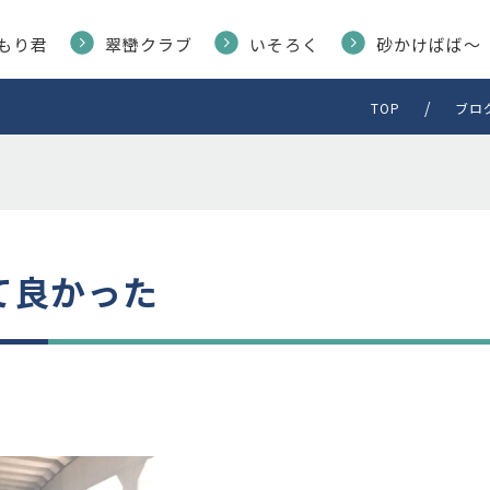
もり君
翠巒クラブ
いそろく
砂かけばば〜
TOP
ブロ
て良かった