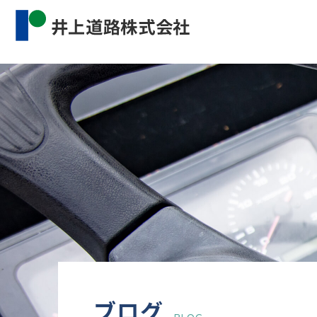
Warning
: Undefined property: WP_Error::$cat_name 
content/themes/inourdoro_theme_2024/single.p
ブログ