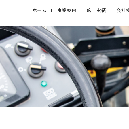
ホーム
事業案内
施工実績
会社
in
/home/macolab2/inouedoro.co.jp/public_html/
hp
on line
14