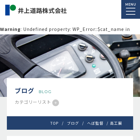
MENU
Warning
: Undefined property: WP_Error::$cat_name in
/home/macolab2/inouedoro.co.jp/public_html/wp-
content/themes/inourdoro_theme_2024/single.php
on
line
14
ブログ
BLOG
カテゴリーリスト
TOP
ブログ
へぼ監督
高工展