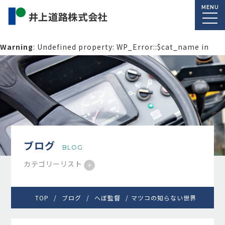
MENU
Warning
: Undefined property: WP_Error::$cat_name in
/home/macolab2/inouedoro.co.jp/public_html/wp-
content/themes/inourdoro_theme_2024/single.php
on
line
14
ブログ
BLOG
カテゴリーリスト
TOP
ブログ
へぼ監督
マツコの知らない世界