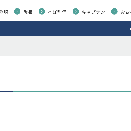
分類
隊長
へぼ監督
キャプテン
おお