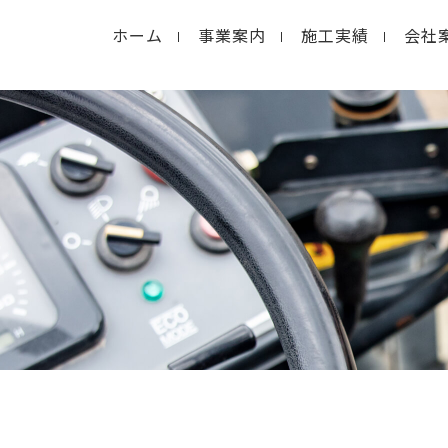
ホーム
事業案内
施工実績
会社
in
/home/macolab2/inouedoro.co.jp/public_html/
hp
on line
14