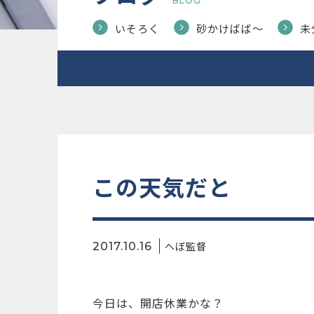
BLOG
いそろく
砂かけばば〜
未
この天気だと
へぼ監督
2017.10.16
今日は、開店休業かな？