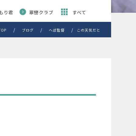
もり君
翠巒クラブ
すべて
TOP
ブログ
へぼ監督
この天気だと