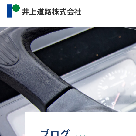
Warning
: Undefined property: WP_Error::$cat_name 
content/themes/inourdoro_theme_2024/single.p
ブログ