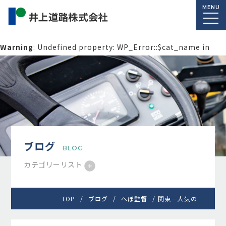
MENU
Warning
: Undefined property: WP_Error::$cat_name in
/home/macolab2/inouedoro.co.jp/public_html/wp-
content/themes/inourdoro_theme_2024/single.php
on
line
14
ブログ
BLOG
カテゴリーリスト
TOP
ブログ
へぼ監督
関東一人気の