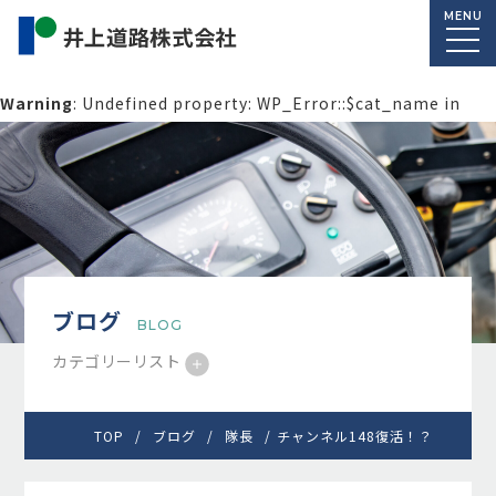
MENU
Warning
: Undefined property: WP_Error::$cat_name in
/home/macolab2/inouedoro.co.jp/public_html/wp-
content/themes/inourdoro_theme_2024/single.php
on
line
14
ブログ
BLOG
カテゴリーリスト
TOP
ブログ
隊長
チャンネル148復活！？