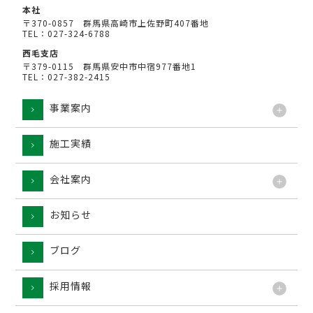
本社
〒370-0857 群馬県高崎市上佐野町407番地
TEL：027-324-6788
西毛支店
〒379-0115 群馬県安中市中宿977番地1
TEL：027-382-2415
事業案内
施工実績
工法
会社案内
お知らせ
ブログ
採用情報