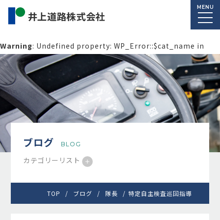
MENU
Warning
: Undefined property: WP_Error::$cat_name in
/home/macolab2/inouedoro.co.jp/public_html/wp-
content/themes/inourdoro_theme_2024/single.php
on
line
14
ブログ
BLOG
カテゴリーリスト
TOP
ブログ
隊長
特定自主検査巡回指導