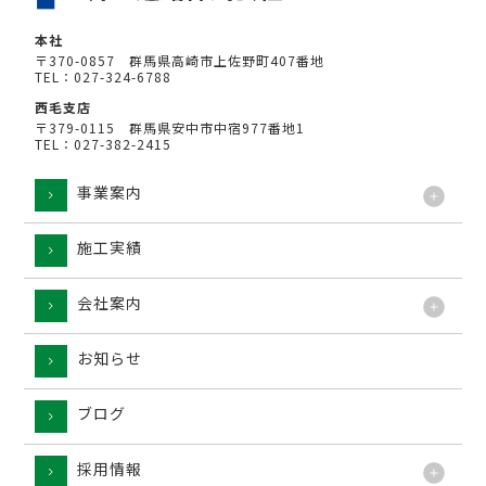
本社
〒370-0857 群馬県高崎市上佐野町407番地
TEL：027-324-6788
西毛支店
〒379-0115 群馬県安中市中宿977番地1
TEL：027-382-2415
事業案内
施工実績
工法
会社案内
お知らせ
ブログ
採用情報