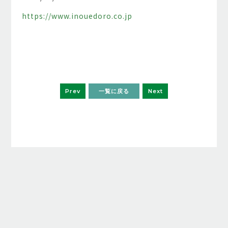
https://www.inouedoro.co.jp
Prev
一覧に戻る
Next